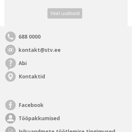
Veel uudiseid
688 0000
kontakt@stv.ee
Abi
Kontaktid
Facebook
Tööpakkumised
Isikuandmete töötlemise tingimused