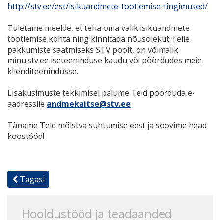
http://stv.ee/est/isikuandmete-tootlemise-tingimused/
Tuletame meelde, et teha oma valik isikuandmete
töötlemise kohta ning kinnitada nõusolekut Teile
pakkumiste saatmiseks STV poolt, on võimalik
minu.stv.ee iseteeninduse kaudu või pöördudes meie
klienditeenindusse.
Lisaküsimuste tekkimisel palume Teid pöörduda e-
aadressile
andmekaitse@stv.ee
Täname Teid mõistva suhtumise eest ja soovime head
koostööd!
Tagasi
Hooldustööd ja teadaanded