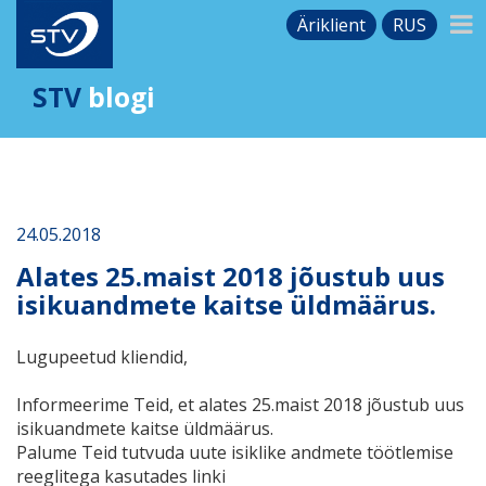
Äriklient
RUS
STV
blogi
24.05.2018
Alates 25.maist 2018 jõustub uus
isikuandmete kaitse üldmäärus.
Lugupeetud kliendid,
Informeerime Teid, et alates
25.maist 2018
jõustub uus
isikuandmete kaitse üldmäärus.
Palume Teid tutvuda uute isiklike andmete töötlemise
reeglitega kasutades linki