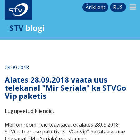
Äriklient
RUS
STV
blogi
28.09.2018
Alates 28.09.2018 vaata uus
telekanal "Mir Seriala" ka STVGo
Vip paketis
Lugupeetud kliendid,
Meil on rõõm Teid teavitada, et alates 28.09.2018
STVGo teenuse paketis “STVGo Vip” hakatakse uue
telekanali “Mir Seriala” edastamine.