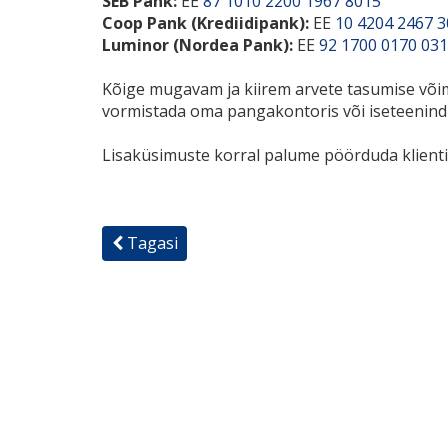
SEB Pank:
EE
87 1010 2200 1967 8015
Coop Pank (Krediidipank):
EE
10 4204 2467 
Luminor (Nordea Pank):
EE
92 1700 0170 03
Kõige mugavam ja kiirem arvete tasumise võima
vormistada oma pangakontoris või iseteenind
Lisaküsimuste korral palume pöörduda klientid
Tagasi