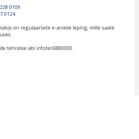
3028 0109
17 0124
lus on regulaarsete e-arvete leping, mille saate
uses.
e tehnilise abi infotel.6880000.