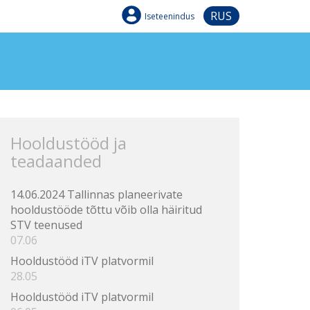
RUS
Iseteenindus
Hooldustööd ja
teadaanded
14.06.2024 Tallinnas planeerivate
hooldustööde tõttu võib olla häiritud
STV teenused
07.06
Hooldustööd iTV platvormil
28.05
Hooldustööd iTV platvormil