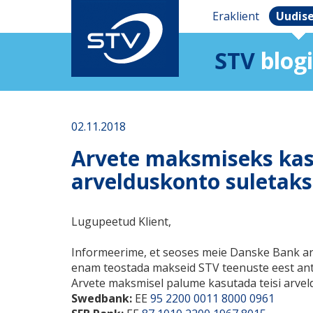
Eraklient
Uudis
STV
blogi
02.11.2018
Arvete maksmiseks ka
arvelduskonto suletaks
Lugupeetud Klient,
Informeerime, et seoses meie Danske Bank ar
enam teostada makseid STV teenuste eest an
Arvete maksmisel palume kasutada teisi arvel
Swedbank:
EE
95 2200 0011 8000 0961