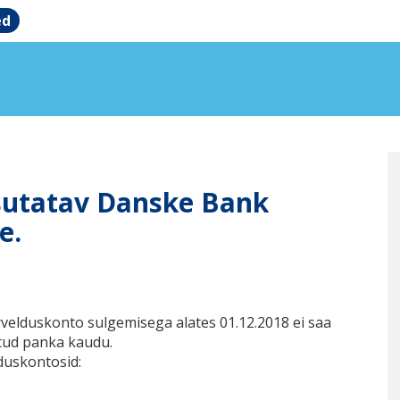
ed
sutatav Danske Bank
e.
velduskonto sulgemisega alates 01.12.2018 ei saa
tud panka kaudu.
duskontosid: