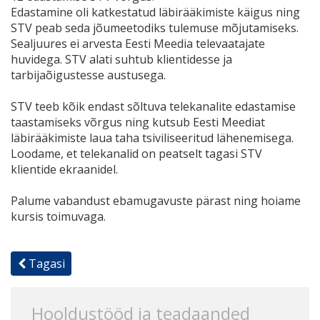
Edastamine oli katkestatud läbirääkimiste käigus ning
STV peab seda jõumeetodiks tulemuse mõjutamiseks.
Sealjuures ei arvesta Eesti Meedia televaatajate
huvidega. STV alati suhtub klientidesse ja
tarbijaõigustesse austusega.
STV teeb kõik endast sõltuva telekanalite edastamise
taastamiseks võrgus ning kutsub Eesti Meediat
läbirääkimiste laua taha tsiviliseeritud lähenemisega.
Loodame, et telekanalid on peatselt tagasi STV
klientide ekraanidel.
Palume vabandust ebamugavuste pärast ning hoiame
kursis toimuvaga.
Tagasi
Hooldustööd ja teadaanded