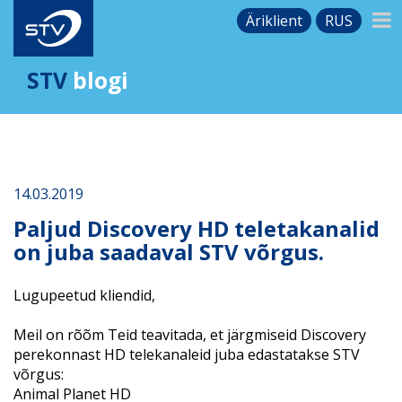
Äriklient
RUS
STV
blogi
14.03.2019
Paljud Discovery HD teletakanalid
on juba saadaval STV võrgus.
Lugupeetud kliendid,
Meil on rõõm Teid teavitada, et järgmiseid Discovery
perekonnast
HD
telekanaleid juba edastatakse STV
võrgus:
Animal Planet HD