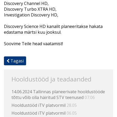
Discovery Channel HD,
Discovery Turbo XTRA HD,
Investigation Discovery HD,
Discovery Science HD kanalit
planeeritakse hakata
edastama märtsi kuu jooksul.
Soovime Teile head vaatamist!
Tagasi
Hooldustööd ja teadaanded
14.06.2024 Tallinnas planeerivate hooldustööde
tõttu võib olla häiritud STV teenused
07.06
Hooldustööd iTV platvormil
28.05
Hooldustööd iTV platvormil
06.05