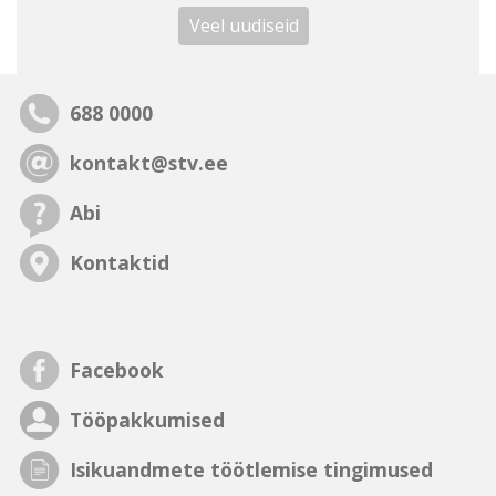
Veel uudiseid
688 0000
kontakt@stv.ee
Abi
Kontaktid
Facebook
Tööpakkumised
Isikuandmete töötlemise tingimused