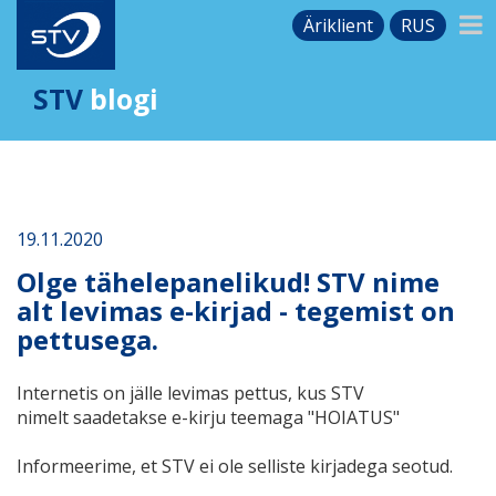
Äriklient
RUS
STV
blogi
19.11.2020
Olge tähelepanelikud! STV nime
alt levimas e-kirjad - tegemist on
pettusega.
Internetis on jälle levimas pettus, kus STV
nimelt saadetakse e-kirju teemaga "HOIATUS"
Informeerime, et STV ei ole selliste kirjadega seotud.