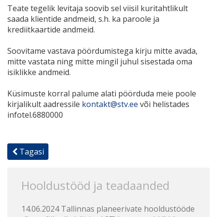
Teate tegelik levitaja soovib sel viisil kuritahtlikult
saada klientide andmeid, s.h. ka paroole ja
krediitkaartide andmeid.
Soovitame vastava pöördumistega kirju mitte avada,
mitte vastata ning mitte mingil juhul sisestada oma
isiklikke andmeid.
Küsimuste korral palume alati pöörduda meie poole
kirjalikult aadressile
kontakt@stv.ee
või helistades
infotel.6880000
Tagasi
Hooldustööd ja teadaanded
14.06.2024 Tallinnas planeerivate hooldustööde