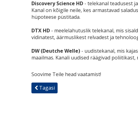
Discovery Science HD
- telekanal teadusest ja
Kanal on kõigile neile, kes armastavad saladu
hüpoteese püstitada.
DTX HD
- meelelahutuslik telekanal, mis sisal
vidinatest, äärmuslikest relvadest ja tehnoloog
DW (Deutche Welle)
- uudistekanal, mis kaj
maailmas. Kanali uudised räägivad poliitikast,
Soovime Teile head vaatamist!
Tagasi