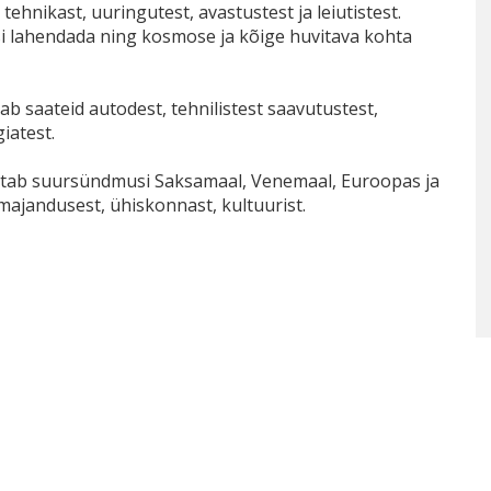
 tehnikast, uuringutest, avastustest ja leiutistest.
si lahendada ning kosmose ja kõige huvitava kohta
dab saateid autodest, tehnilistest saavutustest,
iatest.
astab suursündmusi Saksamaal, Venemaal, Euroopas ja
 majandusest, ühiskonnast, kultuurist.