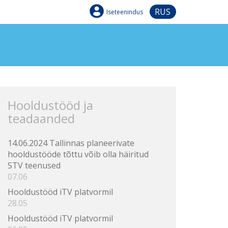
RUS
Iseteenindus
Hooldustööd ja
teadaanded
14.06.2024 Tallinnas planeerivate
hooldustööde tõttu võib olla häiritud
STV teenused
07.06
Hooldustööd iTV platvormil
28.05
Hooldustööd iTV platvormil