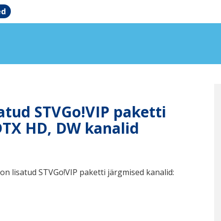
ed
satud STVGo!VIP paketti
DTX HD, DW kanalid
on lisatud STVGo!VIP paketti järgmised kanalid: