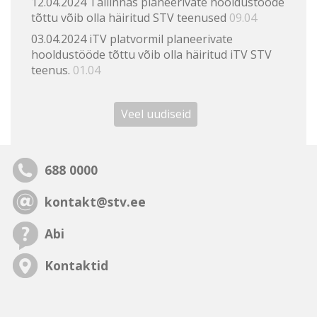
12.04.2024 Tallinnas planeerivate hooldustööde
tõttu võib olla häiritud STV teenused
09.04
03.04.2024 iTV platvormil planeerivate
hooldustööde tõttu võib olla häiritud iTV STV
teenus.
01.04
Veel uudiseid
688 0000
kontakt@stv.ee
Abi
Kontaktid