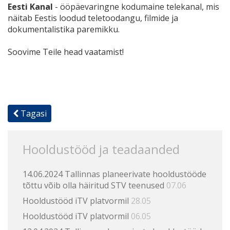
Eesti Kanal
- ööpäevaringne kodumaine telekanal, mis
näitab Eestis loodud teletoodangu, filmide ja
dokumentalistika paremikku.
Soovime Teile head vaatamist!
Tagasi
Hooldustööd ja teadaanded
14.06.2024 Tallinnas planeerivate hooldustööde
tõttu võib olla häiritud STV teenused
07.06
Hooldustööd iTV platvormil
28.05
Hooldustööd iTV platvormil
06.05