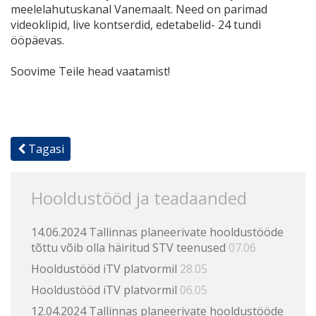
meelelahutuskanal Vanemaalt. Need on parimad
videoklipid, live kontserdid, edetabelid- 24 tundi
ööpäevas.
Soovime Teile head vaatamist!
Tagasi
Hooldustööd ja teadaanded
14.06.2024 Tallinnas planeerivate hooldustööde
tõttu võib olla häiritud STV teenused
07.06
Hooldustööd iTV platvormil
28.05
Hooldustööd iTV platvormil
06.05
12.04.2024 Tallinnas planeerivate hooldustööde