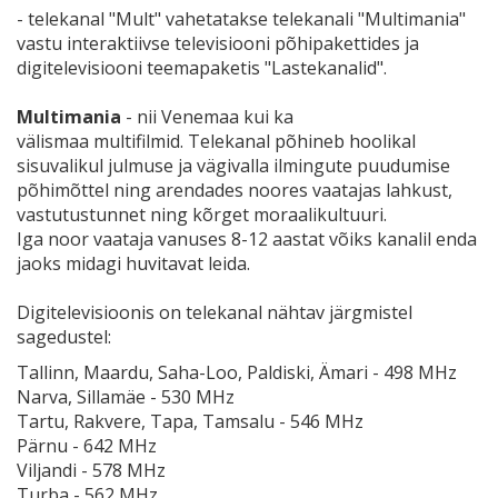
- telekanal "Mult" vahetatakse telekanali "Multimania"
vastu interaktiivse televisiooni põhipakettides ja
digitelevisiooni teemapaketis "Lastekanalid".
Multimania
- nii Venemaa kui ka
välismaa multifilmid. Telekanal põhineb hoolikal
sisuvalikul julmuse ja vägivalla ilmingute puudumise
põhimõttel ning arendades noores vaatajas lahkust,
vastutustunnet ning kõrget moraalikultuuri.
Iga noor vaataja vanuses 8-12 aastat võiks kanalil enda
jaoks midagi huvitavat leida.
Digitelevisioonis on telekanal nähtav järgmistel
sagedustel:
Tallinn, Maardu, Saha-Loo, Paldiski, Ämari - 498 MHz
Narva, Sillamäe - 530 MHz
Tartu, Rakvere, Tapa, Tamsalu - 546 MHz
Pärnu - 642 MHz
Viljandi - 578 MHz
Turba - 562 MHz