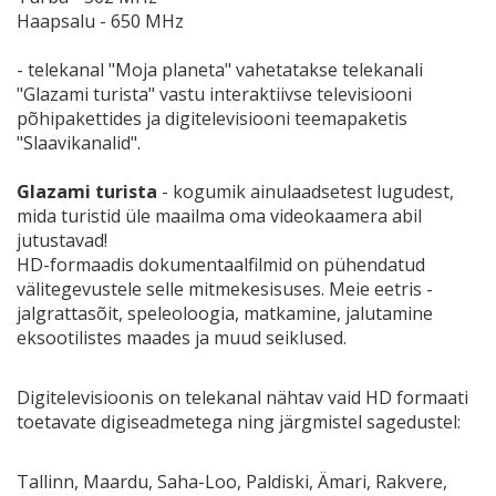
Haapsalu - 650 MHz
- telekanal "Moja planeta" vahetatakse telekanali
"Glazami turista" vastu interaktiivse televisiooni
põhipakettides ja digitelevisiooni teemapaketis
"Slaavikanalid".
Glazami turista
- kogumik ainulaadsetest lugudest,
mida turistid üle maailma oma videokaamera abil
jutustavad!
HD-formaadis dokumentaalfilmid on pühendatud
välitegevustele selle mitmekesisuses. Meie eetris -
jalgrattasõit, speleoloogia, matkamine, jalutamine
eksootilistes maades ja muud seiklused.
Digitelevisioonis on telekanal nähtav vaid HD formaati
toetavate digiseadmetega ning järgmistel sagedustel:
Tallinn, Maardu, Saha-Loo, Paldiski, Ämari, Rakvere,