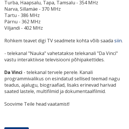
Turba, Haapsalu, Tapa, Tamsalu - 354 MHz
Narva, Sillamäe - 370 MHz
Tartu - 386 MHz
Pärnu - 362 MHz
Viljandi - 402 MHz
Rohkem teavet digi TV seadmete kohta võib saada
siin
.
- telekanal "Nauka" vahetatakse telekanali "Da Vinci"
vastu interaktiivse televisiooni põhipakettides.
Da Vinci
- telekanal tervele perele. Kanali
programmivalikus on esindatud sellised teemad nagu
teadus, ajalugu, biograafiad, lisaks erinevad harivad
saated lastele, multifilmid ja dokumentaalfilmid.
Soovime Teile head vaatamist!