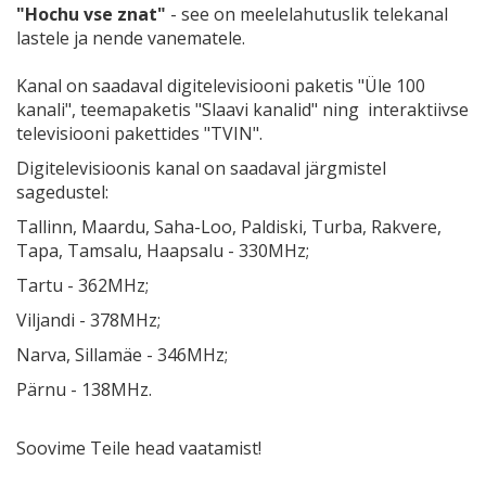
"Hochu vse znat"
- see on meelelahutuslik telekanal
lastele ja nende vanematele.
Kanal on saadaval digitelevisiooni paketis "Üle 100
kanali", teemapaketis "Slaavi kanalid" ning interaktiivse
televisiooni pakettides "TVIN".
Digitelevisioonis kanal on saadaval järgmistel
sagedustel:
Tallinn, Maardu, Saha-Loo, Paldiski, Turba, Rakvere,
Tapa, Tamsalu, Haapsalu - 330MHz;
Tartu - 362MHz;
Viljandi - 378MHz;
Narva, Sillamäe - 346MHz;
Pärnu - 138MHz.
Soovime Teile head vaatamist!