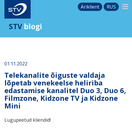
Äriklient
RUS
STV
blogi
01.11.2022
Telekanalite õiguste valdaja
lõpetab venekeelse heliriba
edastamise kanalitel Duo 3, Duo 6,
Filmzone, Kidzone TV ja Kidzone
Mini
Lugupeetud kliendid!