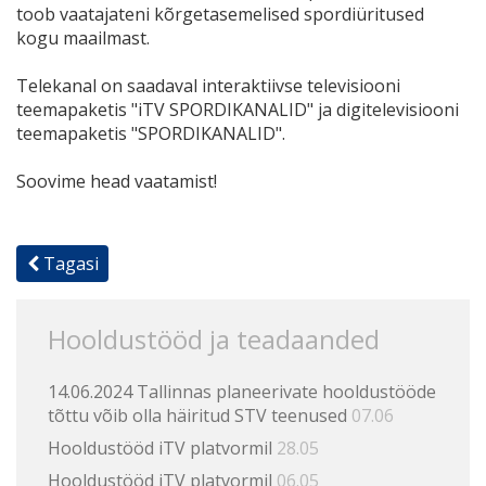
toob vaatajateni kõrgetasemelised spordiüritused
kogu maailmast.
Telekanal on saadaval interaktiivse televisiooni
teema
paketis
"
iTV SPORDIKANALID" ja
digitelevisiooni
teemapaketis "
SPORDIKANALID
"
.
Soovime head vaatamist!
Tagasi
Hooldustööd ja teadaanded
14.06.2024 Tallinnas planeerivate hooldustööde
tõttu võib olla häiritud STV teenused
07.06
Hooldustööd iTV platvormil
28.05
Hooldustööd iTV platvormil
06.05