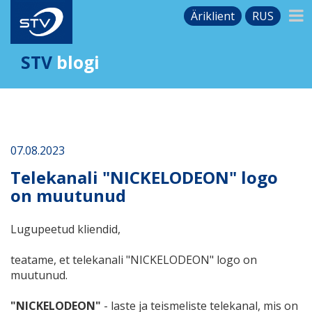
Äriklient
RUS
STV
blogi
07.08.2023
Telekanali "NICKELODEON" logo
on muutunud
Lugupeetud kliendid,
teatame, et telekanali "NICKELODEON" logo on
muutunud.
"NICKELODEON"
​​ - laste ja teismeliste telekanal, mis on