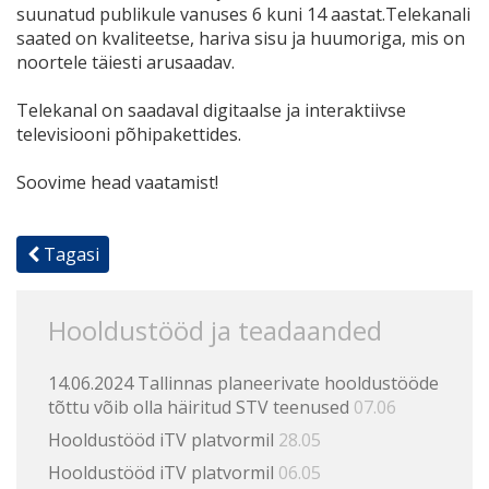
suunatud publikule vanuses 6 kuni 14 aastat.Telekanali
saated on kvaliteetse, hariva sisu ja huumoriga, mis on
noortele täiesti arusaadav.
Telekanal on saadaval digitaalse ja interaktiivse
televisiooni põhipakettides.
Soovime head vaatamist!
Tagasi
Hooldustööd ja teadaanded
14.06.2024 Tallinnas planeerivate hooldustööde
tõttu võib olla häiritud STV teenused
07.06
Hooldustööd iTV platvormil
28.05
Hooldustööd iTV platvormil
06.05