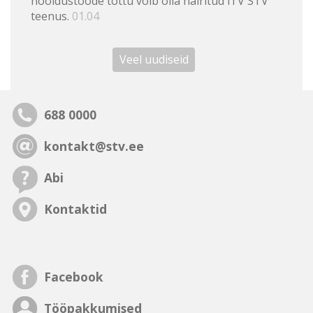
hooldustööde tõttu võib olla häiritud iTV STV
teenus.
01.04
Veel uudiseid
688 0000
kontakt@stv.ee
Abi
Kontaktid
Facebook
Tööpakkumised