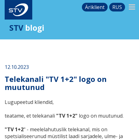
Äriklient
RUS
STV
blogi
12.10.2023
Telekanali "TV 1+2" logo on
muutunud
Lugupeetud kliendid,
teatame, et telekanali
"TV 1+2"
logo on muutunud.
"TV 1+2
"​ -
m
eelelahutuslik telekanal, mis on
spetsialiseerunud müstilist laadi sarjadele, ulme- ja