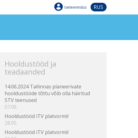
RUS
Iseteenindus
Hooldustööd ja
teadaanded
14.06.2024 Tallinnas planeerivate
hooldustööde tõttu võib olla häiritud
STV teenused
07.06
Hooldustööd iTV platvormil
28.05
Hooldustööd iTV platvormil