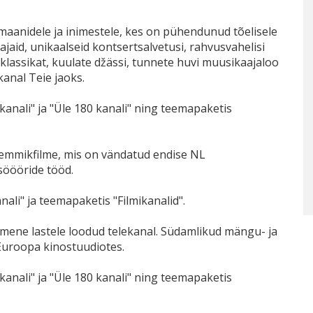
aanidele ja inimestele, kes on pühendunud tõelisele
ajaid, unikaalseid kontsertsalvetusi, rahvusvahelisi
 klassikat, kuulate džässi, tunnete huvi muusikaajaloo
kanal Teie jaoks.
kanali" ja "Üle 180 kanali" ning teemapaketis
k lemmikfilme, mis on vändatud endise NL
söööride tööd.
ali" ja teemapaketis "Filmikanalid".
mene lastele loodud telekanal. Südamlikud mängu- ja
-Euroopa kinostuudiotes.
kanali" ja "Üle 180 kanali" ning teemapaketis