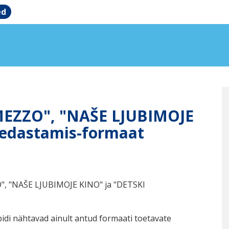
ed
"MEZZO", "NAŠE LJUBIMOJE
 edastamis-formaat
O", "NAŠE LJUBIMOJE KINO" ja "DETSKI
idi nähtavad ainult antud formaati toetavate