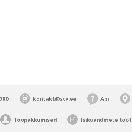
000
kontakt@stv.ee
Abi
Tööpakkumised
Isikuandmete tööt