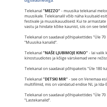
digiseadmetega
.
Telekanal
"MEZZO"
- muusika telekanal melom
muusikale. Telekianalil võib näha kuulsaid esit
festivale ja muusikauudiseid. Kui te armastate
vastu ja hindate kõike kaunist, siis on see tele
Telekanal on saadaval põhipakettides "Üle 70 
"Muusika kanalid".
Telekanal
"NAŠE LJUBIMOJE KINO"
- lai vali
kinostuudiotes ja kõige värskemad vene režis
Telekanal on saadaval põhipaketis "Üle 180 kan
Telekanal
"DETSKI MIR"
- see on Venemaa esi
multifilmid, mis on vändatud endise NL ja Ida
Telekanal on saadaval põhipakettides "Üle 70 
"Lastekanalid".