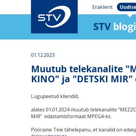
Eraklient
Uudis
STV
blogi
01.12.2023
Muutub telekanalite 
KINO" ja "DETSKI MIR"
Lugupeetud kliendid,
alates 01.01.2024 muutub telekanalite "MEZZ
MIR" edastamisformaat MPEG4-ks.
Pöörame Teie tähelepanu, et kanalid on edasp