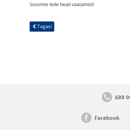
Soovime teile head vaatamist!
Tagasi
688 0
Facebook