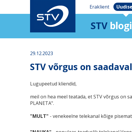
Eraklient
Uudis
STV
blogi
29.12.2023
STV võrgus on saadaval
Lugupeetud kliendid,
meil on hea meel teatada, et STV võrgus on s
PLANETA".
"MULТ"
- venekeelne telekanal kõige pisemate