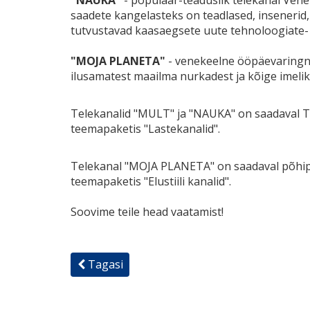
"NAUKA"
- populaar-teaduslik telekanal Vene
saadete kangelasteks on teadlased, insenerid, 
tutvustavad kaasaegsete uute tehnoloogiate- 
"MOJA PLANETA"
- venekeelne ööpäevaringne 
ilusamatest maailma nurkadest ja kõige imelik
Telekanalid "MULT" ja "NAUKA" on saadaval TV
teemapaketis "Lastekanalid".
Telekanal "MOJA PLANETA" on saadaval põhipak
teemapaketis "Elustiili kanalid".
Soovime teile head vaatamist!
Tagasi