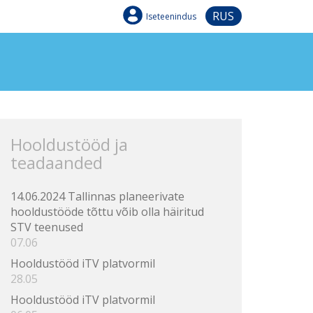
RUS
Iseteenindus
Hooldustööd ja
teadaanded
14.06.2024 Tallinnas planeerivate
hooldustööde tõttu võib olla häiritud
STV teenused
07.06
Hooldustööd iTV platvormil
28.05
Hooldustööd iTV platvormil