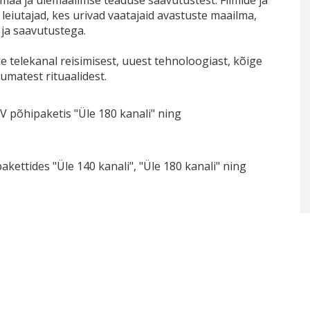
maa ja ülemaailmse teaduse saavutustest. Filmide ja
leiutajad, kes urivad vaatajaid avastuste maailma,
ja saavutustega.
telekanal reisimisest, uuest tehnoloogiast, kõige
umatest rituaalidest.
 põhipaketis "Üle 180 kanali" ning
ettides "Üle 140 kanali", "Üle 180 kanali" ning