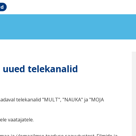
ed
 uued telekanalid
aadaval telekanalid "MULT", "NAUKA" ja "MOJA
le vaatajatele.