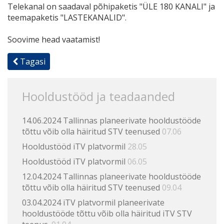
Telekanal on saadaval põhipaketis "ÜLE 180 KANALI" ja
teemapaketis "LASTEKANALID".
Soovime head vaatamist!
Tagasi
Hooldustööd ja teadaanded
14.06.2024 Tallinnas planeerivate hooldustööde
tõttu võib olla häiritud STV teenused
07.06
Hooldustööd iTV platvormil
28.05
Hooldustööd iTV platvormil
06.05
12.04.2024 Tallinnas planeerivate hooldustööde
tõttu võib olla häiritud STV teenused
09.04
03.04.2024 iTV platvormil planeerivate
hooldustööde tõttu võib olla häiritud iTV STV