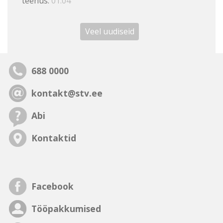
teenus.
01.04
Veel uudiseid
688 0000
kontakt@stv.ee
Abi
Kontaktid
Facebook
Tööpakkumised