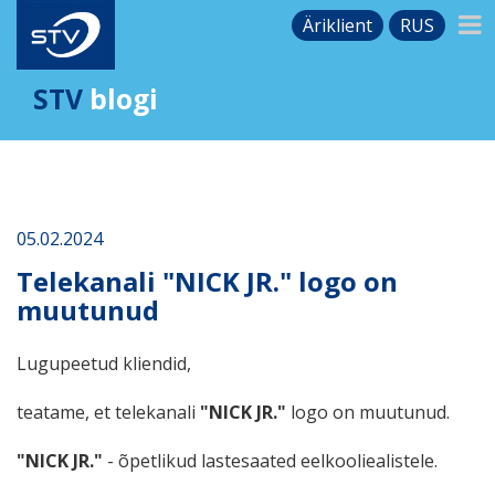
Äriklient
RUS
STV
blogi
05.02.2024
Telekanali "NICK JR." logo on
muutunud
Lugupeetud kliendid,
teatame, et telekanali
"NICK JR."​
logo on muutunud.
"NICK JR."
- õpetlikud lastesaated eelkooliealistele.