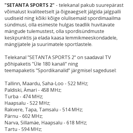
"SETANTA SPORTS 2"
- t
elekanal pakub suurepärast
võimalust kvaliteetselt ja õigeaegselt jälgida jalgpalli
uudiseid ning kõiki kõige olulisemaid spordimaailma
sündmusi, olla esimeste hulgas teadlik huvitavate
mängude tulemustest, olla spordisündmuste
keskpunktis ja elada kaasa lemmikmeeskondadele,
mängijatele ja suurimatele sportlastele.
Telekanal "SETANTA SPORTS 2" on saadaval TV
põhipaketis "Üle 180 kanali" ning
teemapaketis "Spordikanalid" järgmisel sagedusel:
Tallinn, Maardu, Saha-Loo - 522 MHz;
Paldiski, Ämari - 458 MHz;
Turba - 474 MHz;
Haapsalu - 522 MHz;
Rakvere, Tapa, Tamsalu - 514 MHz;
Pärnu - 602 MHz;
Narva, Sillamäe, Haapsalu - 618 MHz;
Tartu - 594 MHz;