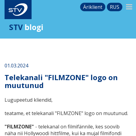
Äriklient
RUS
STV
blogi
01.03.2024
Telekanali "FILMZONE" logo on
muutunud
Lugupeetud kliendid,
teatame, et telekanali
"FILMZONE"
logo on muutunud.
"FILMZONE"
- telekanal on filmifännile, kes soovib
näha nii Hollywoodi hittfilme, kui ka mujal filmifondi