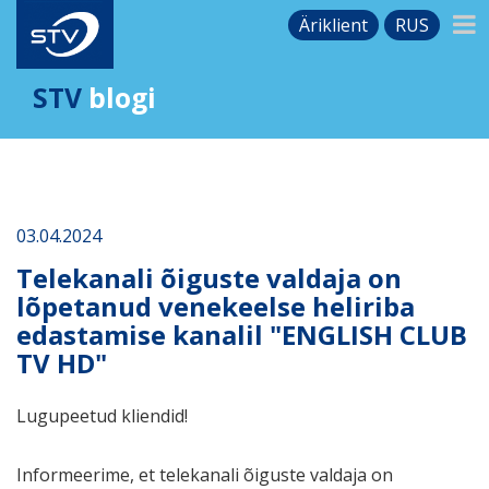
Äriklient
RUS
STV
blogi
03.04.2024
Telekanali õiguste valdaja on
lõpetanud venekeelse heliriba
edastamise kanalil "ENGLISH CLUB
TV HD"
Lugupeetud kliendid!
Informeerime, et telekanali õiguste valdaja on