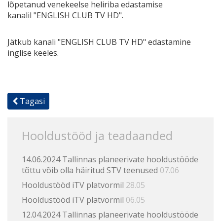
lõpetanud venekeelse heliriba edastamise
kanalil "ENGLISH CLUB TV HD".
Jätkub kanali "ENGLISH CLUB TV HD" edastamine
inglise keeles.
Tagasi
Hooldustööd ja teadaanded
14.06.2024 Tallinnas planeerivate hooldustööde
tõttu võib olla häiritud STV teenused
07.06
Hooldustööd iTV platvormil
28.05
Hooldustööd iTV platvormil
06.05
12.04.2024 Tallinnas planeerivate hooldustööde