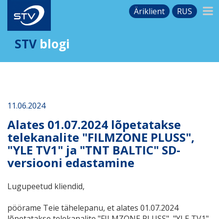
Äriklient
RUS
STV
blogi
11.06.2024
Alates 01.07.2024 lõpetatakse
telekanalite "FILMZONE PLUSS",
"YLE TV1" ja "ТNТ BALTIC" SD-
versiooni edastamine
Lugupeetud kliendid,
pöörame Teie tähelepanu, et alates 01.07.2024
lõpetatakse telekanalite "FILMZONE PLUSS", "YLE TV1"