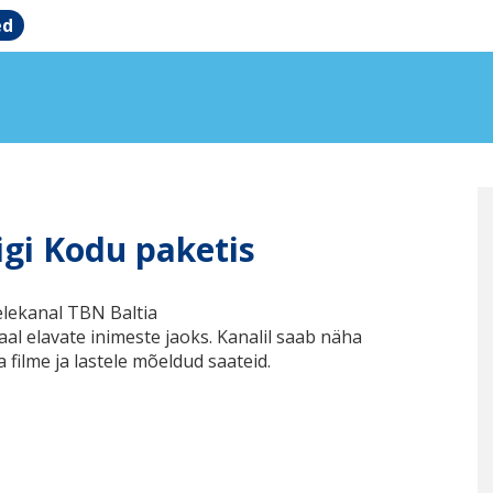
ed
igi Kodu paketis
telekanal TBN Baltia
l elavate inimeste jaoks. Kanalil saab näha
 filme ja lastele mõeldud saateid.