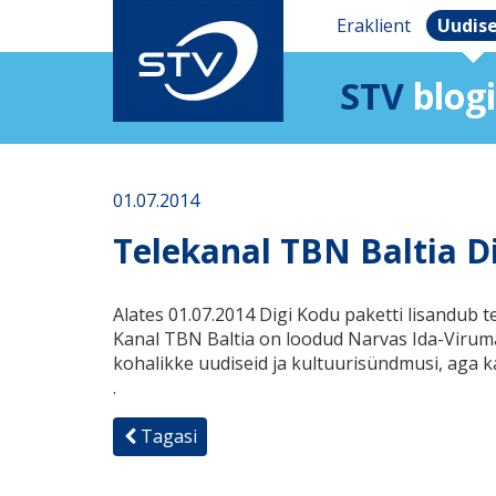
Eraklient
Uudis
STV
blogi
01.07.2014
Telekanal TBN Baltia D
Alates 01.07.2014 Digi Kodu paketti lisandub 
Kanal TBN Baltia on loodud Narvas Ida-Virumaa
kohalikke uudiseid ja kultuurisündmusi, aga ka
.
Tagasi