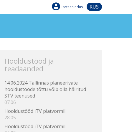
RUS
Iseteenindus
Hooldustööd ja
teadaanded
14.06.2024 Tallinnas planeerivate
hooldustööde tõttu võib olla häiritud
STV teenused
07.06
Hooldustööd iTV platvormil
28.05
Hooldustööd iTV platvormil