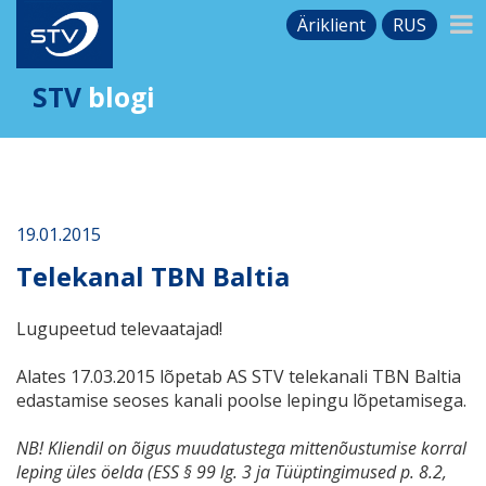
Äriklient
RUS
STV
blogi
19.01.2015
Telekanal TBN Baltia
Lugupeetud televaatajad!
Alates 17.03.2015 lõpetab AS STV telekanali TBN Baltia
edastamise seoses kanali poolse lepingu lõpetamisega.
NB! Kliendil on õigus muudatustega mittenõustumise korral
leping üles öelda (ESS § 99 lg. 3 ja Tüüptingimused p. 8.2,