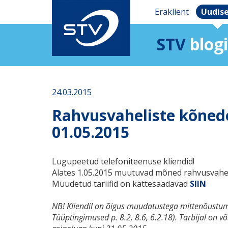
Eraklient
Uudis
STV
blogi
24.03.2015
Rahvusvaheliste kõnede
01.05.2015
Lugupeetud telefoniteenuse kliendid!
Alates 1.05.2015 muutuvad mõned rahvusvaheli
Muudetud tariifid on kättesaadavad
SIIN
NB! Kliendil on õigus muudatustega mittenõustumis
Tüüptingimused p. 8.2, 8.6, 6.2.18). Tarbijal on 