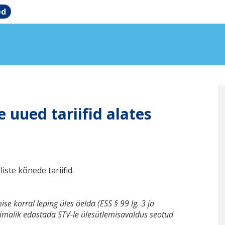
ed
 uued tariifid alates
ste kõnede tariifid.
e korral leping üles öelda (ESS § 99 lg. 3 ja
võimalik edastada STV-le ülesütlemisavaldus seotud