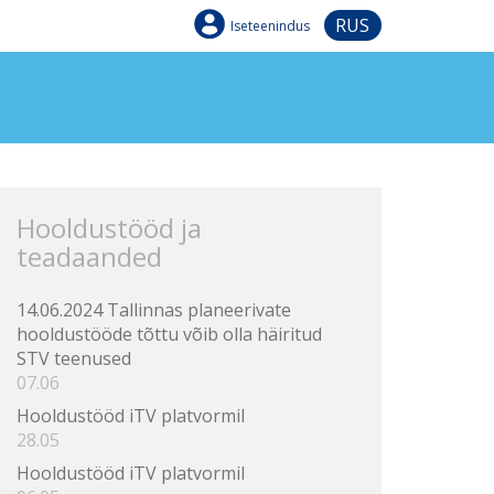
RUS
Iseteenindus
Hooldustööd ja
teadaanded
14.06.2024 Tallinnas planeerivate
hooldustööde tõttu võib olla häiritud
STV teenused
07.06
Hooldustööd iTV platvormil
28.05
Hooldustööd iTV platvormil