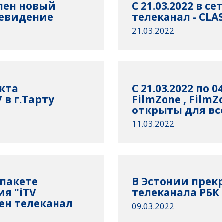
упен новый
С 21.03.2022 в с
левидение
телеканал - CLA
21.03.2022
кта
С 21.03.2022 по 
в г.Тарту
FilmZone , FilmZ
открыты для вс
11.03.2022
 пакете
В Эстонии прек
я "iTV
телеканала РБК
ен телеканал
09.03.2022