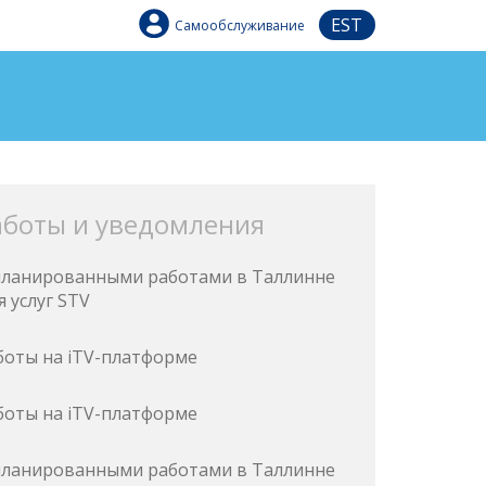
EST
Самообслуживание
аботы и уведомления
запланированными работами в Таллинне
 услуг STV
боты на iTV-платформе
боты на iTV-платформе
запланированными работами в Таллинне