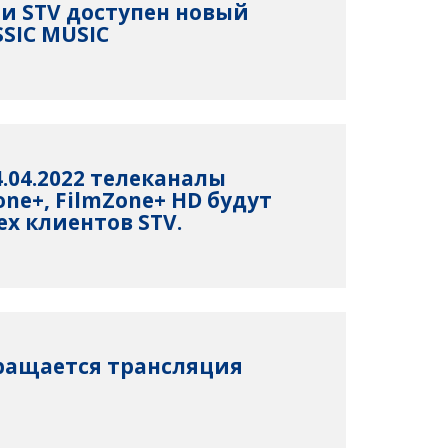
ети STV доступен новый
SSIC MUSIC
04.04.2022 телеканалы
one+, FilmZone+ HD будут
ех клиентов STV.
ращается трансляция