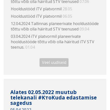
tõttu võib olla häiritud STV teenused
07.06
Hooldustööd iTV platvormil
28.05
Hooldustööd iTV platvormil
06.05
12.04.2024 Tallinnas planeerivate hooldustööde
tõttu võib olla häiritud STV teenused
09.04
03.04.2024 iTV platvormil planeerivate
hooldustööde tõttu võib olla häiritud iTV STV
teenus.
01.04
Veel uudiseid
Alates 02.05.2022 muutub
telekanali #KтоKuda edastamise
sagedus
05.04.2022