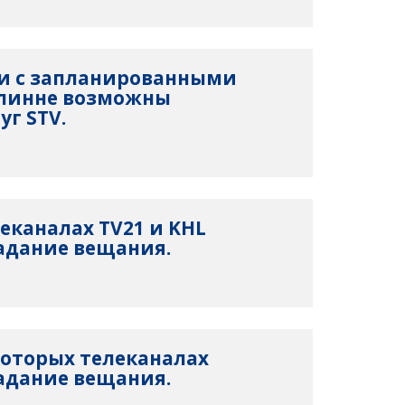
язи с запланированными
ллинне возможны
уг STV.
елеканалах TV21 и KHL
адание вещания.
екоторых телеканалах
адание вещания.