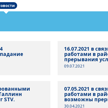
овости
4
16.07.2021 в св
опадание
работами в рай
прерывания усл
09.07.2021
нированными
07.05.2021 в св
 Таллинн
работами в рай
 STV.
возможны преры
30.04.2021