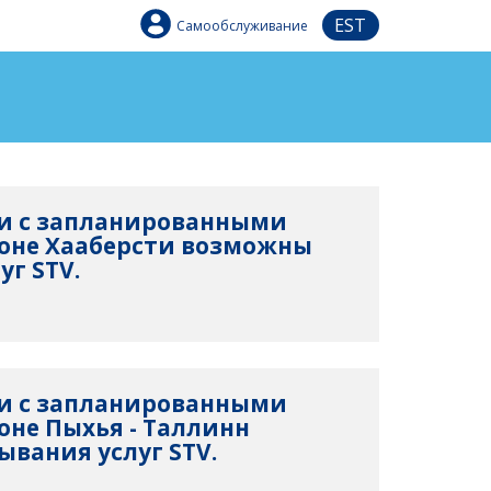
EST
Самообслуживание
язи с запланированными
оне Хааберсти возможны
уг STV.
язи с запланированными
оне Пыхья - Таллинн
вания услуг STV.