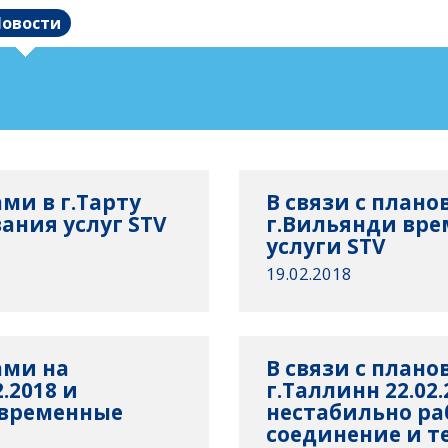
овости
ми в г.Тарту
В связи с плано
ания услуг STV
г.Вильянди вре
услуги STV
19.02.2018
ами на
В связи с план
.2018 и
г.Таллинн 22.02.
овременные
нестабильно ра
соединение и т