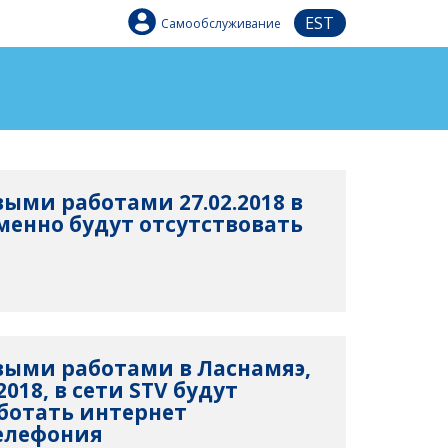
EST
Самообслуживание
выми работами 27.02.2018 в
менно будут отсутствовать
овыми работами в Ласнамяэ,
2018, в сети STV будут
ботать интернет
елефония