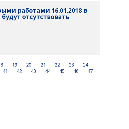
выми работами 16.01.2018 в
 будут отсутствовать
18
19
20
21
22
23
24
41
42
43
44
45
46
47