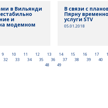
ами в Вильянди
В связи с плано
 нестабильно
Пярну временно
ние и
услуги STV
 на модемном
05.01.2018
9
10
11
12
13
14
15
16
17
32
33
34
35
36
37
38
39
40
48
49