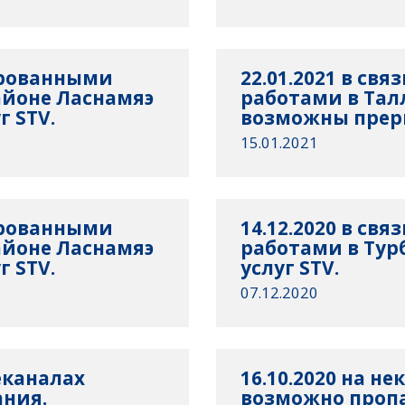
нированными
22.01.2021 в св
айоне Ласнамяэ
работами в Тал
 STV.
возможны преры
15.01.2021
нированными
14.12.2020 в св
айоне Ласнамяэ
работами в Ту
 STV.
услуг STV.
07.12.2020
еканалах
16.10.2020 на н
ния.
возможно проп