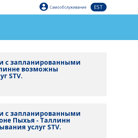
EST
Самообслуживание
язи с запланированными
ллинне возможны
уг STV.
язи с запланированными
оне Пыхья - Таллинн
вания услуг STV.