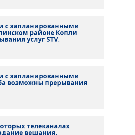
язи с запланированными
линском районе Копли
вания услуг STV.
язи с запланированными
рба возможны прерывания
екоторых телеканалах
адание вещания.