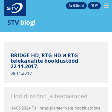
Äriklient
RUS
STV
blogi
BRIDGE HD, RTG HD и RTG
telekanalite hooldustööd
22.11.2017.
08.11.2017
Hooldustööd ja teadaanded
14.06.2024 Tallinnas planeerivate hooldustööde