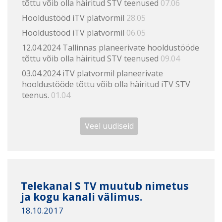
tõttu võib olla häiritud STV teenused
07.06
Hooldustööd iTV platvormil
28.05
Hooldustööd iTV platvormil
06.05
12.04.2024 Tallinnas planeerivate hooldustööde
tõttu võib olla häiritud STV teenused
09.04
03.04.2024 iTV platvormil planeerivate
hooldustööde tõttu võib olla häiritud iTV STV
teenus.
01.04
Veel uudiseid
Telekanal S TV muutub nimetus
ja kogu kanali välimus.
18.10.2017