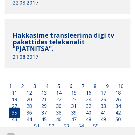
22.08.2017
Hakkasime transleerima digi tv
pakettides telekanalit
"PJATNITSA".
21.08.2017
1
2
3
4
5
6
7
8
9
10
11
12
13
14
15
16
17
18
19
20
21
22
23
24
25
26
27
28
29
30
31
32
33
34
35
36
37
38
39
40
41
42
43
44
45
46
47
48
49
50
51
52
53
54
55