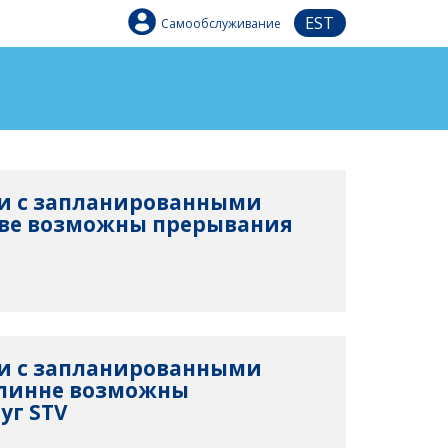
EST
Самообслуживание
язи с запланированными
рве возможны прерывания
язи с запланированными
ллинне возможны
уг STV