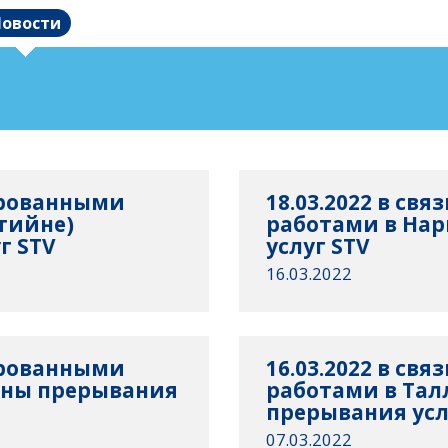
овости
нированными
18.03.2022 в св
тийне)
работами в На
г STV
услуг STV
16.03.2022
нированными
16.03.2022 в св
жны прерывания
работами в Та
прерывания усл
07.03.2022