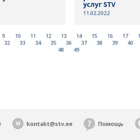
услуг STV
11.02.2022
9
10
11
12
13
14
15
16
17
32
33
34
35
36
37
38
39
40
48
49
0
kontakt@stv.ee
Помощь