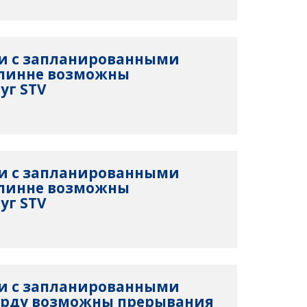
язи с запланированными
ллинне возможны
уг STV
язи с запланированными
ллинне возможны
уг STV
язи с запланированными
арду возможны прерывания