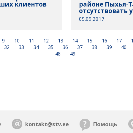
ших клиентов
районе Пыхья-Т
отсутствовать у
05.09.2017
9
10
11
12
13
14
15
16
17
32
33
34
35
36
37
38
39
40
48
49
0
kontakt@stv.ee
Помощь