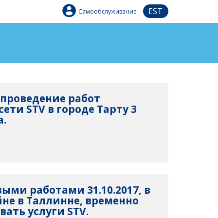
EST
Самообслуживание
проведение работ
ети STV в городе Тарту 3
а.
выми работами 31.10.2017, в
не в Таллинне, временно
вать услуги STV.