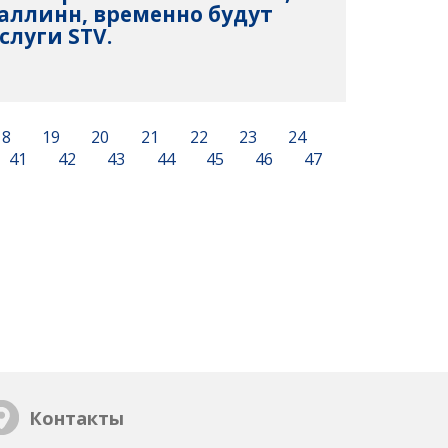
аллинн, временно будут
слуги STV.
18
19
20
21
22
23
24
41
42
43
44
45
46
47
Контакты