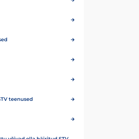
sed
 STV teenused
ttu võivad olla häiritud STV