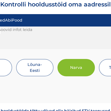
Kontrolli hooldusstöid oma aadressil
sed
Abi
Pood
oovid infot leida
Lõuna-
Narva
Eesti
 hooldustööde tõttu võivad olla häiritud STV teenused