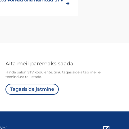
Aita meil paremaks saada
Hinda palun STV kodulehte. Sinu tagasiside aitab meil e-
teenindust täiustada.
Tagasiside jätmine
Abi