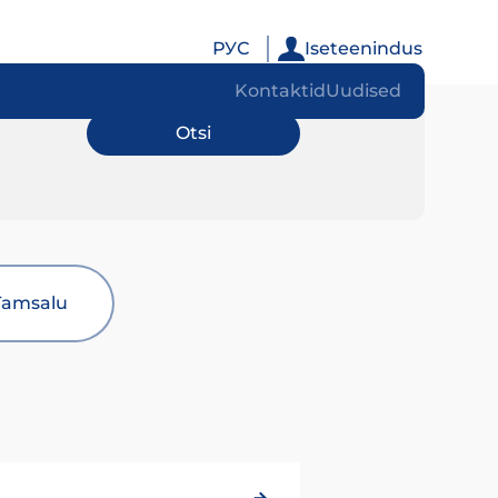
РУС
Iseteenindus
Kontaktid
Uudised
Tamsalu