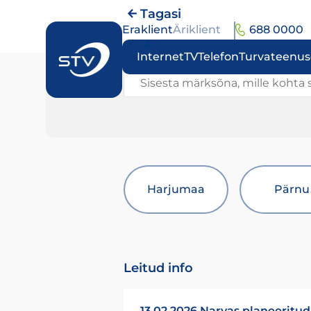
Tagasi
Eraklient
Äriklient
688 0000
Internet
TV
Telefon
Turvateenu
Sisesta märksõna, mille kohta s
Harjumaa
Pärnu
Leitud info
13.02.2026 Narvas planeeritud