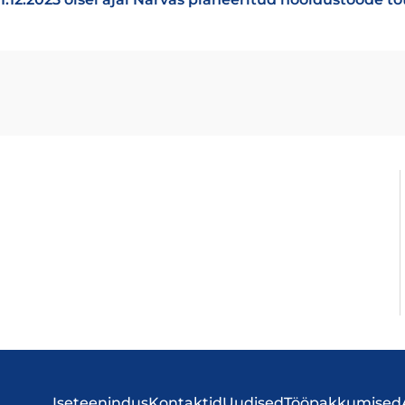
Iseteenindus
Kontaktid
Uudised
Tööpakkumised