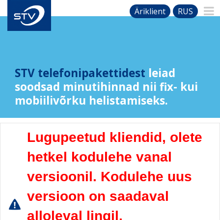
Äriklient
RUS
STV telefonipakettidest
leiad
soodsad minutihinnad nii fix- kui
mobiilivõrku helistamiseks.
Lugupeetud kliendid, olete
hetkel kodulehe vanal
versioonil. Kodulehe uus
versioon on saadaval
alloleval lingil.