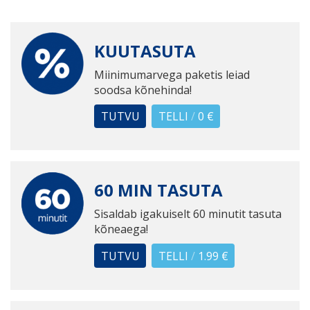
KUUTASUTA
Miinimumarvega paketis leiad
soodsa kõnehinda!
TUTVU
TELLI
/
0 €
60 MIN TASUTA
Sisaldab igakuiselt 60 minutit tasuta
kõneaega!
TUTVU
TELLI
/
1.99 €