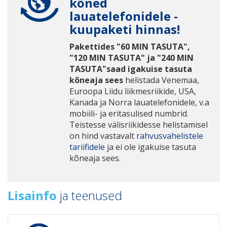
kõned
lauatelefonidele -
kuupaketi hinnas!
Pakettides "60 MIN TASUTA",
"120 MIN TASUTA" ja "240 MIN
TASUTA"saad igakuise tasuta
kõneaja sees
helistada Venemaa,
Euroopa Liidu liikmesriikide, USA,
Kanada ja Norra lauatelefonidele, v.a
mobiili- ja eritasulised numbrid.
Teistesse välisriikidesse helistamisel
on hind vastavalt
rahvusvahelistele
tariifidele
ja ei ole igakuise tasuta
kõneaja sees.
Lisainfo
ja teenused