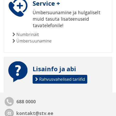
Service +
Ümbersuunamine ja hulgaliselt
muid tasuta lisateenuseid
tavatelefonile!
Numbrinäit
Ümbersuunamine
Lisainfo ja abi
Rahvusvahelised tariifid
688 0000
kontakt@stv.ee