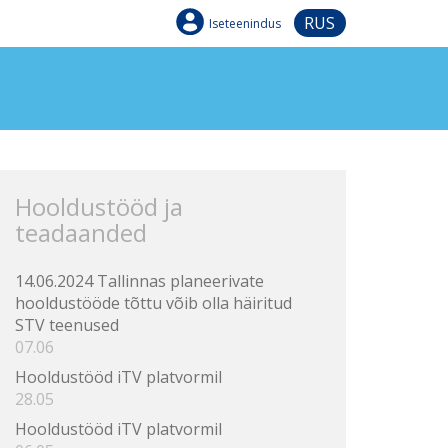
RUS
Iseteenindus
Hooldustööd ja
teadaanded
14.06.2024 Tallinnas planeerivate
hooldustööde tõttu võib olla häiritud
STV teenused
07.06
Hooldustööd iTV platvormil
28.05
Hooldustööd iTV platvormil