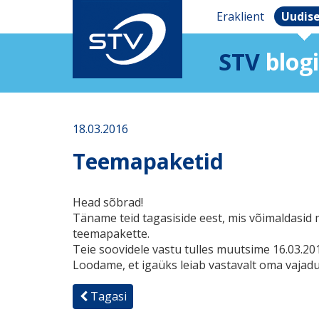
Eraklient
Uudis
STV
blogi
18.03.2016
Teemapaketid
Head sõbrad!
Täname teid tagasiside eest, mis võimaldasid
teemapakette.
Teie soovidele vastu tulles muutsime 16.03.20
Loodame, et igaüks leiab vastavalt oma vajad
Tagasi