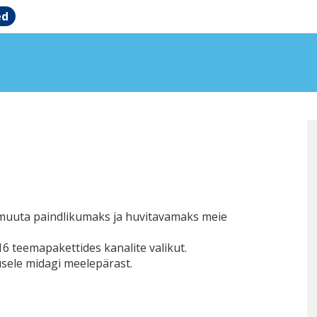
ed
 muuta paindlikumaks ja huvitavamaks meie
16 teemapakettides kanalite valikut.
usele midagi meelepärast.