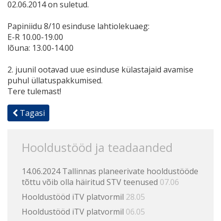
02.06.2014 on suletud.
Papiniidu 8/10 esinduse lahtiolekuaeg:
E-R 10.00-19.00
lõuna: 13.00-14.00
2. juunil ootavad uue esinduse külastajaid avamise
puhul üllatuspakkumised.
Tere tulemast!
Tagasi
Hooldustööd ja teadaanded
14.06.2024 Tallinnas planeerivate hooldustööde
tõttu võib olla häiritud STV teenused
07.06
Hooldustööd iTV platvormil
28.05
Hooldustööd iTV platvormil
06.05