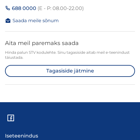
688 0000
(E - P: 08.00-22.00)
Saada meile sõnum
Aita meil paremaks saada
Hinda palun STV kodulehte. Sinu tagasiside aitab meil e-teenindust
täiustada.
Tagasiside jätmine
Iseteenindus