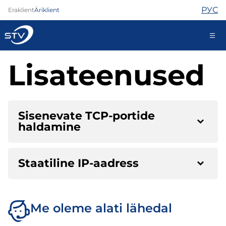
РУС
Eraklient
Äriklient
Lisateenused
kontakt@stv.ee
Iseteenindus
Sisenevate TCP-portide
haldamine
Internet
TV
Telefon
Staatiline IP-aadress
Turvateenused
Abi
Pood
Kontaktid
Me oleme alati lähedal
Uudised