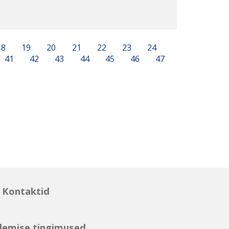
18
19
20
21
22
23
24
41
42
43
44
45
46
47
Kontaktid
lemise tingimused