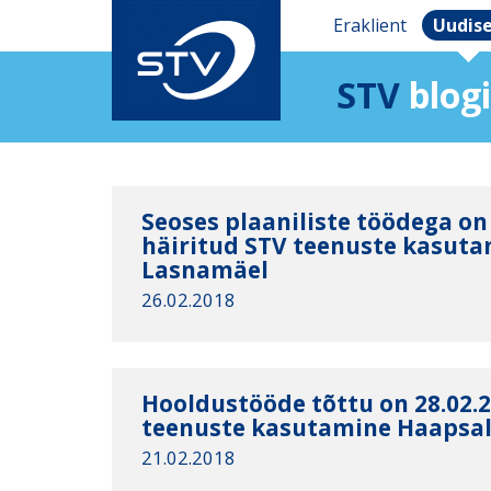
Eraklient
Uudis
STV
blogi
Seoses plaaniliste töödega on
häiritud STV teenuste kasuta
Lasnamäel
26.02.2018
Hooldustööde tõttu on 28.02.2
teenuste kasutamine Haapsa
21.02.2018