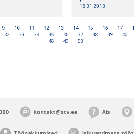
16.01.2018
9
10
11
12
13
14
15
16
17
32
33
34
35
36
37
38
39
40
48
49
50
000
kontakt@stv.ee
Abi
Tööpakkumised
Isikuandmete tööt