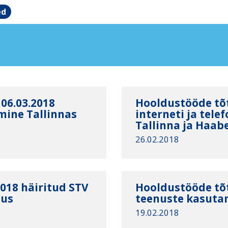
ed
 06.03.2018
Hooldustööde tõt
mine Tallinnas
interneti ja tel
Tallinna ja Haab
26.02.2018
018 häiritud STV
Hooldustööde tõt
lus
teenuste kasuta
19.02.2018