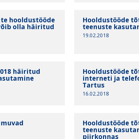
vate hooldustööde
Hooldustööde tõt
võib olla häiritud
teenuste kasutam
19.02.2018
018 häiritud
Hooldustööde tõt
kasutamine
interneti ja tel
Tartus
16.02.2018
oimuvad
Hooldustööde tõt
teenuste kasuta
piirkonnas