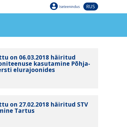
RUS
Iseteenindus
tu on 06.03.2018 häiritud
efoniteenuse kasutamine Põhja-
ersti elurajoonides
tu on 27.02.2018 häiritud STV
mine Tartus