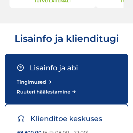
TUTVU LÄHEMALT
TUTV
Lisainfo ja klienditugi
Lisainfo ja abi
Tingimused
Ruuteri häälestamine
Klienditoe keskuses
68 800 00
(E-P: 08:00 – 22:00)