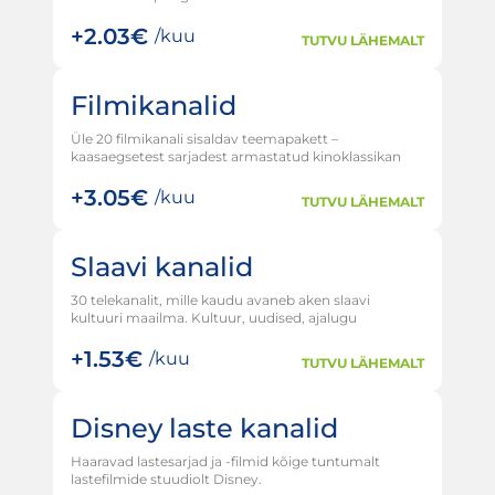
+
2.03€
/kuu
TUTVU LÄHEMALT
Filmikanalid
Üle 20 filmikanali sisaldav teemapakett –
kaasaegsetest sarjadest armastatud kinoklassikan
+
3.05€
/kuu
TUTVU LÄHEMALT
Slaavi kanalid
30 telekanalit, mille kaudu avaneb aken slaavi
kultuuri maailma. Kultuur, uudised, ajalugu
+
1.53€
/kuu
TUTVU LÄHEMALT
Disney laste kanalid
Haaravad lastesarjad ja -filmid kõige tuntumalt
lastefilmide stuudiolt Disney.