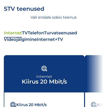
STV teenused
Vali endale sobiv teenus
Internet
TV
Telefon
Turvateenused
Videojälgimine
Internet+TV
Internet
Kiirus 20 Mbit/s
K
Kiirus 20 Mbit/s
Kiiru