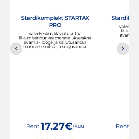
Stardikomplekt STARTAX
Stardiko
PRO
valvekesk
liikumis
valvekeskus klaviatuur toa
avanemis
liikumisandur kaameraga ukse/akna
avamis-, löögi- ja kallutusandur
toasireen suitsu- ja soojusandur
17.27€
1
Rent:
Rent:
/kuu