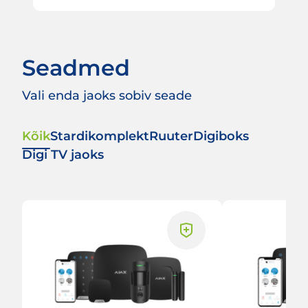
Seadmed
Vali enda jaoks sobiv seade
Kõik
Stardikomplekt
Ruuter
Digiboks
Digi TV jaoks