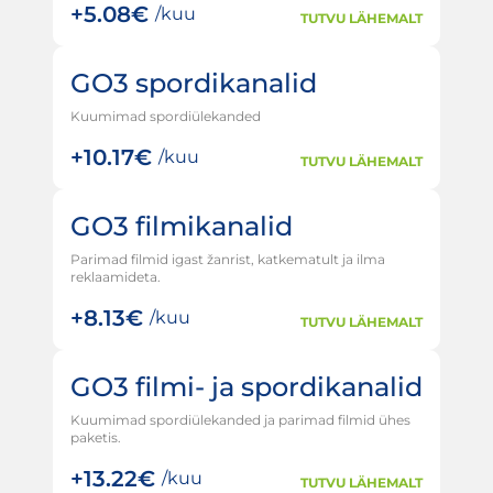
+
5.08€
/kuu
TUTVU LÄHEMALT
GO3 spordikanalid
Kuumimad spordiülekanded
+
10.17€
/kuu
TUTVU LÄHEMALT
GO3 filmikanalid
Parimad filmid igast žanrist, katkematult ja ilma
reklaamideta.
+
8.13€
/kuu
TUTVU LÄHEMALT
GO3 filmi- ja spordikanalid
Kuumimad spordiülekanded ja parimad filmid ühes
paketis.
+
13.22€
/kuu
TUTVU LÄHEMALT