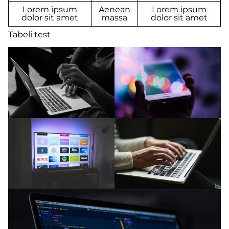
Lorem ipsum
Aenean
Lorem ipsum
dolor sit amet
massa
dolor sit amet
Tabeli test