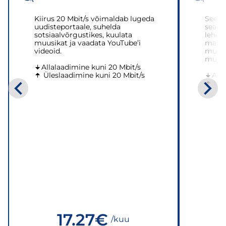
Kiirus 20 Mbit/s võimaldab lugeda
See k
uudisteportaale, suhelda
seadm
sotsiaalvõrgustikes, kuulata
lehed 
muusikat ja vaadata YouTube’i
mahuk
videoid.
muusi
mujal 
Allalaadimine kuni 20 Mbit/s
Üleslaadimine kuni 20 Mbit/s
All
Üle
17.27
€
/kuu