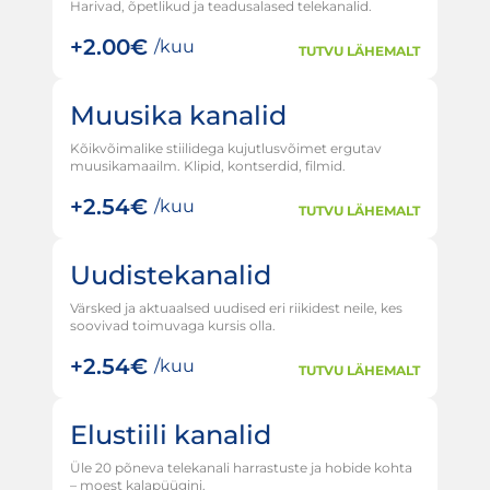
Harivad, õpetlikud ja teadusalased telekanalid.
+
2.00€
/kuu
TUTVU LÄHEMALT
Muusika kanalid
Kõikvõimalike stiilidega kujutlusvõimet ergutav
muusikamaailm. Klipid, kontserdid, filmid.
+
2.54€
/kuu
TUTVU LÄHEMALT
Uudistekanalid
Värsked ja aktuaalsed uudised eri riikidest neile, kes
soovivad toimuvaga kursis olla.
+
2.54€
/kuu
TUTVU LÄHEMALT
Elustiili kanalid
Üle 20 põneva telekanali harrastuste ja hobide kohta
– moest kalapüügini.