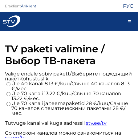
РУС
Eraklient
Äriklient
688 0000
TV paketi valimine /
Iseteenindus
Выбор ТВ-пакета
Valige endale sobiv pakett/Выберите подходящий
Internet
пакет
Kohustuslik
Üle 40 kanali 8.13 €/kuu/Свыше 40 каналов 8.13
TV
€/мес.
Telefon
Üle 70 kanali 13.22 €/kuu/Свыше 70 каналов
13.22 €/мес.
Turvateenused
Üle 70 kanali ja teemapaketid 28 €/kuu/Свыше
Abi
70 каналов c тематическими пакетами 28 €/
мес.
Pood
Kontaktid
Tutvuge kanalivalikuga aadressil
stv.ee/tv
Uudised
Cо списком каналов можно ознакомиться на
stv.ee/tv