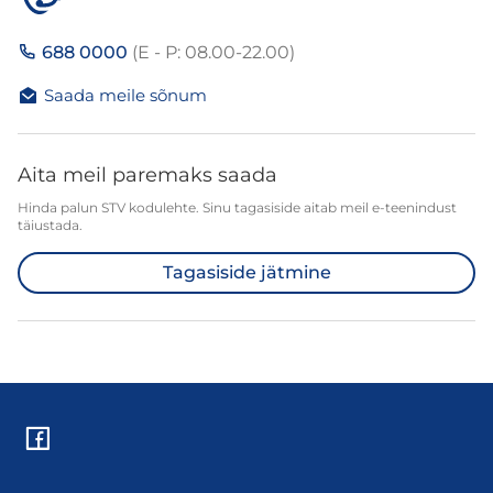
688 0000
(E - P: 08.00-22.00)
Saada meile sõnum
Aita meil paremaks saada
Hinda palun STV kodulehte. Sinu tagasiside aitab meil e-teenindust
täiustada.
Tagasiside jätmine