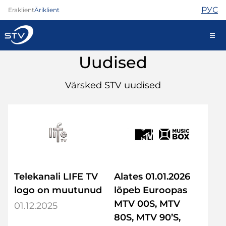
РУС
Eraklient
Äriklient
Uudised
kontakt@stv.ee
Iseteenindus
Värsked STV uudised
Internet
TV
Telefon
Turvateenused
Telekanali LIFE TV
Alates 01.01.2026
Abi
Pood
logo on muutunud
lõpeb Euroopas
Kontaktid
MTV 00S, MTV
01.12.2025
Uudised
80S, MTV 90’S,