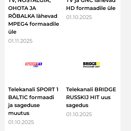
TV, NOSTALGIA,
TV ja GNC lähevad
OHOTA JA
HD formaadile üle
RÕBALKA lähevad
01.10.2025
MPEG4 formaadile
üle
01.11.2025
Telekanali SPORT 1
Telekanali BRIDGE
BALTIC formaadi
RUSSKIJ HIT uus
ja sageduse
sagedus
muutus
01.10.2025
01.10.2025