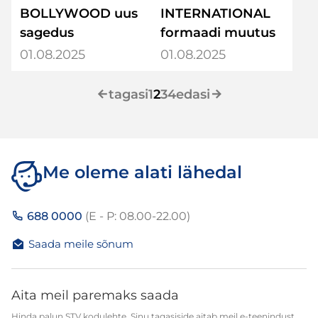
BOLLYWOOD uus
INTERNATIONAL
sagedus
formaadi muutus
01.08.2025
01.08.2025
tagasi
1
2
3
4
edasi
Me oleme alati lähedal
688 0000
(E - P: 08.00-22.00)
Saada meile sõnum
Aita meil paremaks saada
Hinda palun STV kodulehte. Sinu tagasiside aitab meil e-teenindust