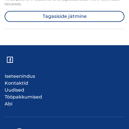
täiustada.
Tagasiside jätmine
Iseteenindus
Kontaktid
Uudised
Tööpakkumised
Abi