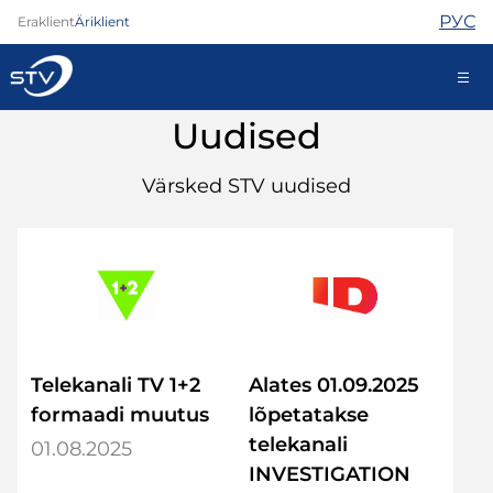
РУС
Eraklient
Äriklient
Uudised
kontakt@stv.ee
Iseteenindus
Värsked STV uudised
Internet
TV
Telefon
Turvateenused
Telekanali TV 1+2
Alates 01.09.2025
Abi
Pood
formaadi muutus
lõpetatakse
Kontaktid
telekanali
01.08.2025
Uudised
INVESTIGATION