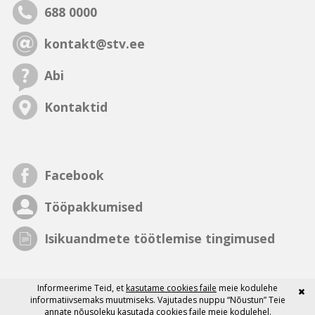
688 0000
kontakt@stv.ee
Abi
Kontaktid
Facebook
Tööpakkumised
Isikuandmete töötlemise tingimused
Informeerime Teid, et
kasutame cookies faile
meie kodulehe
informatiivsemaks muutmiseks. Vajutades nuppu “Nõustun” Teie
annate nõusoleku kasutada cookies faile meie kodulehel.