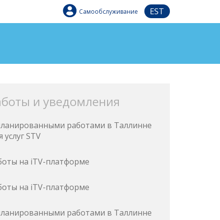
EST
Самообслуживание
аботы и уведомления
запланированными работами в Таллинне
 услуг STV
боты на iTV-платформе
боты на iTV-платформе
запланированными работами в Таллинне