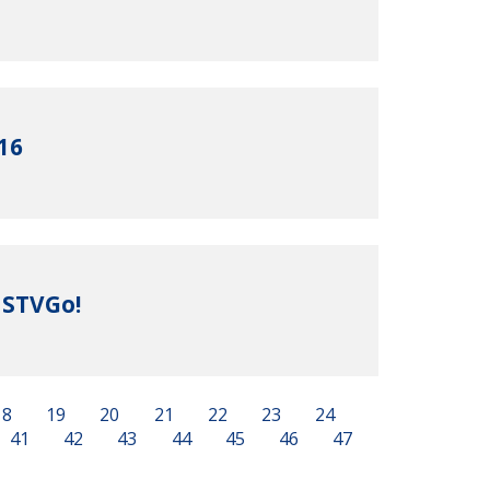
16
 STVGo!
18
19
20
21
22
23
24
41
42
43
44
45
46
47