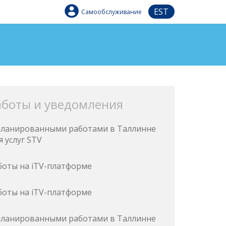
EST
Самообслуживание
аботы и уведомления
запланированными работами в Таллинне
 услуг STV
боты на iTV-платформе
боты на iTV-платформе
запланированными работами в Таллинне