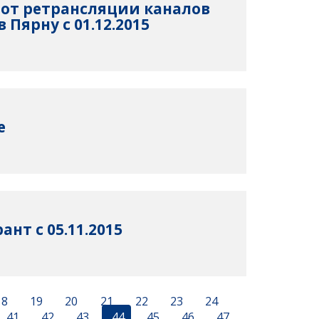
от ретрансляции каналов
 Пярну с 01.12.2015
e
нт с 05.11.2015
18
19
20
21
22
23
24
41
42
43
44
45
46
47