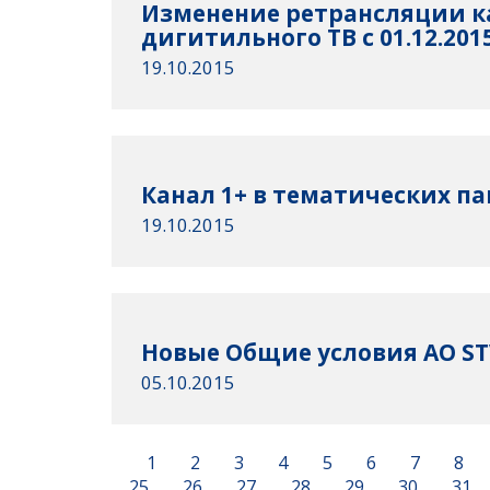
Изменение ретрансляции к
дигитильного ТВ с 01.12.201
19.10.2015
Канал 1+ в тематических па
19.10.2015
Новые Общие условия АО S
05.10.2015
1
2
3
4
5
6
7
8
25
26
27
28
29
30
31