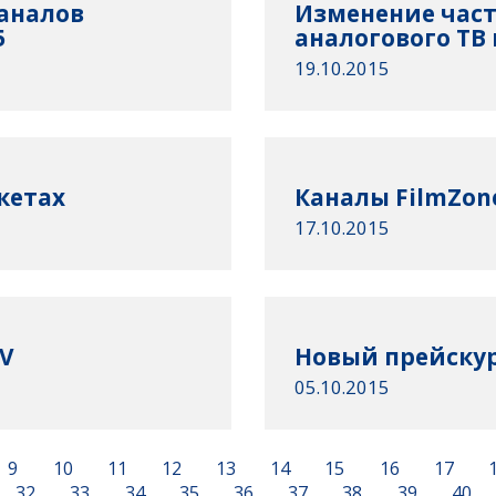
аналов
Изменение част
5
аналогового ТВ в
19.10.2015
кетах
Каналы FilmZon
17.10.2015
TV
Новый прейскура
05.10.2015
9
10
11
12
13
14
15
16
17
32
33
34
35
36
37
38
39
40