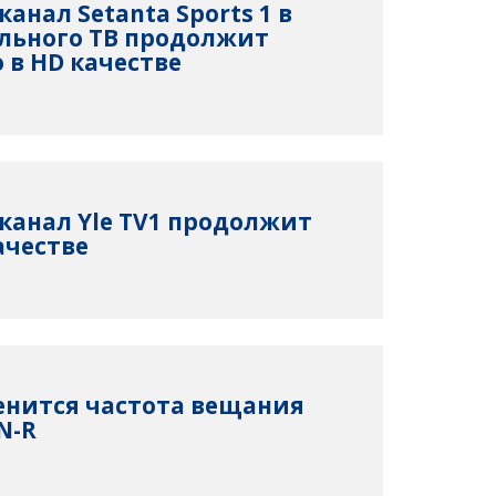
еканал Setanta Sports 1 в
льного ТВ продолжит
 в HD качестве
леканал Yle TV1 продолжит
ачестве
менится частота вещания
N-R