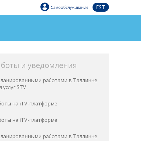
EST
Самообслуживание
аботы и уведомления
запланированными работами в Таллинне
 услуг STV
боты на iTV-платформе
боты на iTV-платформе
запланированными работами в Таллинне