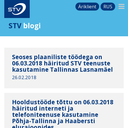
Äriklient
RUS
STV
blogi
Seoses plaaniliste töödega on
06.03.2018 häiritud STV teenuste
kasutamine Tallinnas Lasnamäel
26.02.2018
Hooldustööde tõttu on 06.03.2018
häiritud interneti ja
telefoniteenuse kasutamine
Põhja-Tallinna ja Haabersti
elurajoonides